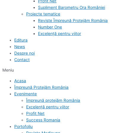
Profit Net
Supliment Barometru Ora României
Proiecte tematice
Reviste Împreună Protejăm România
Number One
Excelență pentru viitor
Editura
News
Despre noi
Contact
Meniu
Acasa
Împreună Protejăm România
Evenimente
Împreună protejăm România
Excelență pentru viitor
Profit Net
Success Romania
Portofoliu