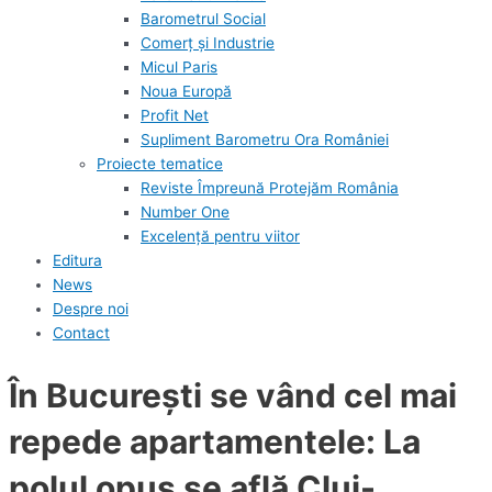
Barometrul Social
Comerț și Industrie
Micul Paris
Noua Europă
Profit Net
Supliment Barometru Ora României
Proiecte tematice
Reviste Împreună Protejăm România
Number One
Excelență pentru viitor
Editura
News
Despre noi
Contact
În București se vând cel mai
repede apartamentele: La
polul opus se află Cluj-