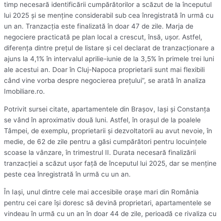
timp necesară identificării cumpărătorilor a scăzut de la începutul
lui 2025 şi se menţine considerabil sub cea înregistrată în urmă cu
un an. Tranzacţia este finalizată în doar 47 de zile. Marja de
negociere practicată pe plan local a crescut, însă, uşor. Astfel,
diferenţa dintre preţul de listare şi cel declarat de tranzacţionare a
ajuns la 4,1% în intervalul aprilie-iunie de la 3,5% în primele trei luni
ale acestui an. Doar în Cluj-Napoca proprietarii sunt mai flexibili
când vine vorba despre negocierea preţului”, se arată în analiza
Imobiliare.ro.
Potrivit sursei citate, apartamentele din Braşov, Iaşi şi Constanţa
se vând în aproximativ două luni. Astfel, în oraşul de la poalele
Tâmpei, de exemplu, proprietarii şi dezvoltatorii au avut nevoie, în
medie, de 62 de zile pentru a găsi cumpărători pentru locuinţele
scoase la vânzare, în trimestrul II. Durata necesară finalizării
tranzacţiei a scăzut uşor faţă de începutul lui 2025, dar se menţine
peste cea înregistrată în urmă cu un an.
În Iaşi, unul dintre cele mai accesibile oraşe mari din România
pentru cei care îşi doresc să devină proprietari, apartamentele se
vindeau în urmă cu un an în doar 44 de zile, perioadă ce rivaliza cu