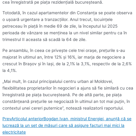
cea înregistrată pe piaţa rezidenţială bucureşteană.
Totodată, în cazul apartamentelor din Constanţa se poate observa
o uşoară urgentare a tranzacţiilor. Anul trecut, locuinţele
petreceau în piaţă în medie 69 de zile, la începutul lui 2025
perioada de vânzare se menţinea la un nivel similar pentru ca în
trimestrul II aceasta să scadă la 64 de zile.
Pe ansamblu, în ceea ce priveşte cele trei oraşe, preţurile s-au
majorat în ultimul an, între 12% şi 16%, iar marja de negociere a
crescut în Braşov şi în Iaşi, de la 2,1% la 3,1%, respectiv de la 2,6%
la 4,1%.
„Mai mult, în cazul principalului centru urban al Moldovei,
flexibilitatea proprietarilor în negocieri a ajuns să fie similară cu cea
înregistrată pe piaţa bucureşteană. Pe de altă parte, pe piaţa
constănţeană preţurile se negociază în ultimul an tot mai puţin, în
contextul unei cereri puternice”, notează realizatorii raportului.
Prev
Articolul anterior
Bogdan Ivan, ministrul Energiei, anunță că se
lucrează la un set de măsuri care să asigure facturi mai mici la
electricitate