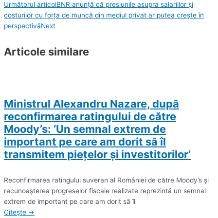
Următorul articol
BNR anunță că presiunile asupra salariilor şi
costurilor cu forţa de muncă din mediul privat ar putea creşte în
perspectivă
Next
Articole similare
Ministrul Alexandru Nazare, după
reconfirmarea ratingului de către
Moody’s: ‘Un semnal extrem de
important pe care am dorit să îl
transmitem pieţelor şi investitorilor’
Reconfirmarea ratingului suveran al României de către Moody’s şi
recunoaşterea progreselor fiscale realizate reprezintă un semnal
extrem de important pe care am dorit să îl
Citește →