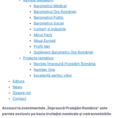
Reviste Mediauno
Barometrul Medical
Barometrul Ora României
Barometrul Politic
Barometrul Social
Comerț și Industrie
Micul Paris
Noua Europă
Profit Net
Supliment Barometru Ora României
Proiecte tematice
Reviste Împreună Protejăm România
Number One
Excelență pentru viitor
Editura
News
Despre noi
Contact
Accesul la evenimentele „Împreună Protejăm România” este
permis exclusiv pe baza invitației nominale și netransmisibile