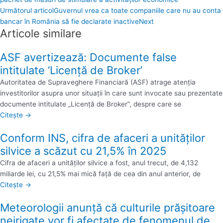
Următorul articol
Guvernul vrea ca toate companiile care nu au conta
bancar în România să fie declarate inactive
Next
Articole similare
ASF avertizează: Documente false
intitulate ‘Licenţă de Broker’
Autoritatea de Supraveghere Financiară (ASF) atrage atenţia
investitorilor asupra unor situaţii în care sunt invocate sau prezentate
documente intitulate „Licenţă de Broker”, despre care se
Citește →
Conform INS, cifra de afaceri a unităţilor
silvice a scăzut cu 21,5% în 2025
Cifra de afaceri a unităţilor silvice a fost, anul trecut, de 4,132
miliarde lei, cu 21,5% mai mică faţă de cea din anul anterior, de
Citește →
Meteorologii anunță că culturile prăşitoare
neirigate vor fi afectate de fenomenul de