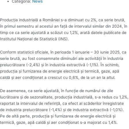
Categoria:
News
Producţia industrială a României s-a diminuat cu 2%, ca serie brută,
în primul semestru al acestui an faţă de intervalul similar din 2024, în
timp ce ca serie ajustată a scăzut cu 1,2%, arată datele publicate de
Institutul Naţional de Statistică (INS).
Conform statisticii oficiale, în perioada 1 ianuarie – 30 iunie 2025, ca
serie brută, au fost consemnate diminuări ale activităţii în industria
prelucrătoare (-2,4%) şi în industria extractivă (-1,1%). În schimb,
producţia şi furnizarea de energie electrică şi termică, gaze, apă
caldă şi aer condiţionat a crescut cu 0,6%, de la un an la altul.
De asemenea, ca serie ajustată, în funcţie de numărul de zile
lucrătoare şi de sezonalitate, producţia industrială, s-a redus cu 1,2%,
raportat la intervalul de referinţă, ca efect al scăderilor înregistrate
de industria prelucrătoare (-1,4%) şi de industria extractivă (-1,0%).
Pe de altă parte, producţia şi furnizarea de energie electrică şi
termică, gaze, apă caldă şi aer condiţionat s-a majorat cu 1,4%.