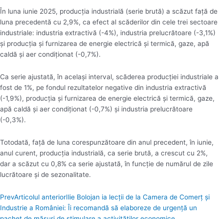
În luna iunie 2025, producţia industrială (serie brută) a scăzut faţă de
luna precedentă cu 2,9%, ca efect al scăderilor din cele trei sectoare
industriale: industria extractivă (-4%), industria prelucrătoare (-3,1%)
şi producţia şi furnizarea de energie electrică şi termică, gaze, apă
caldă şi aer condiţionat (-0,7%).
Ca serie ajustată, în acelaşi interval, scăderea producţiei industriale a
fost de 1%, pe fondul rezultatelor negative din industria extractivă
(-1,9%), producţia şi furnizarea de energie electrică şi termică, gaze,
apă caldă şi aer condiţionat (-0,7%) şi industria prelucrătoare
(-0,3%).
Totodată, faţă de luna corespunzătoare din anul precedent, în iunie,
anul curent, producţia industrială, ca serie brută, a crescut cu 2%,
dar a scăzut cu 0,8% ca serie ajustată, în funcţie de numărul de zile
lucrătoare şi de sezonalitate.
Prev
Articolul anterior
Ilie Bolojan ia lecții de la Camera de Comerţ şi
Industrie a României: Îi recomandă să elaboreze de urgenţă un
pachet de măsuri de stimulare a activităţilor economice