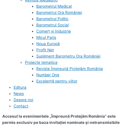
Reviste Mediauno
Barometrul Medical
Barometrul Ora României
Barometrul Politic
Barometrul Social
Comerț și Industrie
Micul Paris
Noua Europă
Profit Net
Supliment Barometru Ora României
Proiecte tematice
Reviste Împreună Protejăm România
Number One
Excelență pentru viitor
Editura
News
Despre noi
Contact
Accesul la evenimentele „Împreună Protejăm România” este
permis exclusiv pe baza invitației nominale și netransmisibile