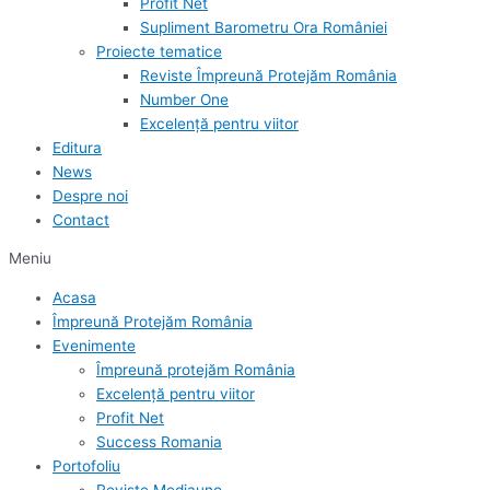
Profit Net
Supliment Barometru Ora României
Proiecte tematice
Reviste Împreună Protejăm România
Number One
Excelență pentru viitor
Editura
News
Despre noi
Contact
Meniu
Acasa
Împreună Protejăm România
Evenimente
Împreună protejăm România
Excelență pentru viitor
Profit Net
Success Romania
Portofoliu