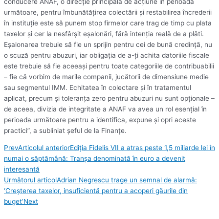
conducere ANAF, o direcţie principală de acţiune în perioada
următoare, pentru îmbunătăţirea colectării şi restabilirea încrederii
în instituţie este să punem stop firmelor care trag de timp cu plata
taxelor şi cer la nesfârşit eşalonări, fără intenţia reală de a plăti.
Eşalonarea trebuie să fie un sprijin pentru cei de bună credinţă, nu
o scuză pentru abuzuri, iar obligaţia de a-ţi achita datoriile fiscale
este trebuie să fie aceeaşi pentru toate categoriile de contribuabilii
– fie că vorbim de marile companii, jucătorii de dimensiune medie
sau segmentul IMM. Echitatea în colectare şi în tratamentul
aplicat, precum şi toleranţa zero pentru abuzuri nu sunt opţionale –
de aceea, divizia de integritate a ANAF va avea un rol esenţial în
perioada următoare pentru a identifica, expune şi opri aceste
practici”, a subliniat şeful de la Finanţe.
Prev
Articolul anterior
Ediția Fidelis VII a atras peste 1,5 miliarde lei în
numai o săptămână: Tranşa denominată în euro a devenit
interesantă
Următorul articol
Adrian Negrescu trage un semnal de alarmă:
‘Creşterea taxelor, insuficientă pentru a acoperi găurile din
buget’
Next