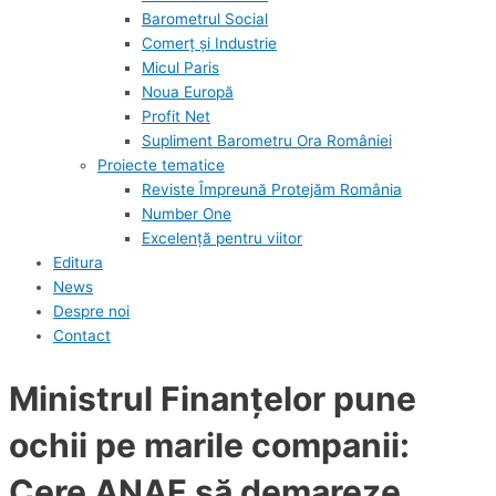
Barometrul Social
Comerț și Industrie
Micul Paris
Noua Europă
Profit Net
Supliment Barometru Ora României
Proiecte tematice
Reviste Împreună Protejăm România
Number One
Excelență pentru viitor
Editura
News
Despre noi
Contact
Ministrul Finanţelor pune
ochii pe marile companii:
Cere ANAF să demareze