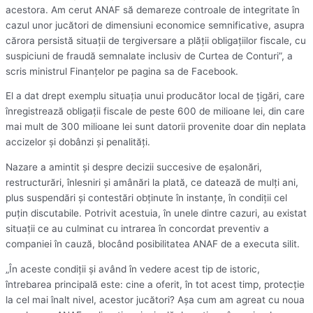
acestora. Am cerut ANAF să demareze controale de integritate în
cazul unor jucători de dimensiuni economice semnificative, asupra
cărora persistă situaţii de tergiversare a plăţii obligaţiilor fiscale, cu
suspiciuni de fraudă semnalate inclusiv de Curtea de Conturi”, a
scris ministrul Finanţelor pe pagina sa de Facebook.
El a dat drept exemplu situaţia unui producător local de ţigări, care
înregistrează obligaţii fiscale de peste 600 de milioane lei, din care
mai mult de 300 milioane lei sunt datorii provenite doar din neplata
accizelor şi dobânzi şi penalităţi.
Nazare a amintit şi despre decizii succesive de eşalonări,
restructurări, înlesniri şi amânări la plată, ce datează de mulţi ani,
plus suspendări şi contestări obţinute în instanţe, în condiţii cel
puţin discutabile. Potrivit acestuia, în unele dintre cazuri, au existat
situaţii ce au culminat cu intrarea în concordat preventiv a
companiei în cauză, blocând posibilitatea ANAF de a executa silit.
„În aceste condiţii şi având în vedere acest tip de istoric,
întrebarea principală este: cine a oferit, în tot acest timp, protecţie
la cel mai înalt nivel, acestor jucători? Aşa cum am agreat cu noua