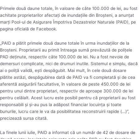
Primele două daune totale, în valoare de câte 100.000 de lei, au fost
achitate proprietarilor afectaţi de inundaţiile din Broşteni, a anunţat
marţi Pool-ul de Asigurare Împotriva Dezastrelor Naturale (PAID), pe
pagina oficială de Facebook.
„PAID a plătit primele două daune totale în urma inundaţiilor de la
Broşteni. Proprietarii au primit întreaga sumă prevăzută de poliţele
PAD deţinute, respectiv câte 100.000 de lei. Nu a fost nevoie de
demersuri complicate, nici de drumuri inutile. Sistemul e simplu, dacă
ai o poliţă validă, eşti despăgubit. Mai mult, în cele două dosare
plătite astăzi, despăgubirea dată de PAID va fi completată şi de cea
aferentă asigurării facultative, în valoare de peste 450.000 de lei
pentru unul dintre proprietari, respectiv de aproape 300.000 de lei
pentru celălalt. Acest lucru este posibil pentru că proprietarii au fost
responsabili şi şi-au pus la adăpost financiar locuinţa şi toate
bunurile, lucru care le va da posibilitatea reconstruirii rapide (…)”,
precizează sursa citată.
La finele lunii iulie, PAID a informat că un număr de 42 de dosare de