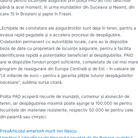
daună pentru locuinţele asigurate prin poliţa PAD au fost deschise
până la acel moment, în urma inundaţiilor din Suceava şi Neamţ, din
care 15 în Broşteni şi şapte în Frasin.
„Echipele de constatare ale asigurătorilor sunt deja în teren, pentru a
evalua rapid pagubele şi a accelera procesul de despăgubire.
Colaborăm permanent cu autorităţile locale, care au la dispoziţie
baza de date cu proprietarii de locuinţe asigurate, pentru a facilita
identificarea rapidă a potenţialilor beneficiari ai despăgubirilor. PAID
are la dispoziţie fonduri proprii suficiente, completate de cel mai mare
program de reasigurare din Europa Centrală şi de Est – în valoare de
1,4 miliarde de euro – pentru a garanta plăţile tuturor despăgubirilor
necesare”, sublinia sursa citată.
Poliţa PAD acoperă riscurile de inundaţii, cutremur şi alunecări de
teren, iar despăgubirea maximă poate ajunge la 100.000 lei pentru
locuinţele din materiale rezistente, respectiv 50.000 lei pentru cele
din paiantă sau chirpici.
Prev
Articolul anterior
A murit Ion Iliescu
Următorul articol
În ciuda blocajului anunțat de Ilie Bolojan, numărul