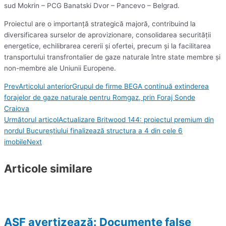
sud Mokrin – PCG Banatski Dvor – Pancevo – Belgrad.
Proiectul are o importanță strategică majoră, contribuind la
diversificarea surselor de aprovizionare, consolidarea securității
energetice, echilibrarea cererii și ofertei, precum și la facilitarea
transportului transfrontalier de gaze naturale între state membre și
non-membre ale Uniunii Europene.
Prev
Articolul anterior
Grupul de firme BEGA continuă extinderea
forajelor de gaze naturale pentru Romgaz, prin Foraj Sonde
Craiova
Următorul articol
Actualizare Britwood 144: proiectul premium din
nordul Bucureștiului finalizează structura a 4 din cele 6
imobile
Next
Articole similare
ASF avertizează: Documente false