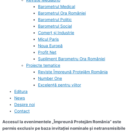
Reviste Mediauno
Barometrul Medical
Barometrul Ora României
Barometrul Politic
Barometrul Social
Comerț și Industrie
Micul Paris
Noua Europă
Profit Net
Supliment Barometru Ora României
Proiecte tematice
Reviste Împreună Protejăm România
Number One
Excelență pentru viitor
Editura
News
Despre noi
Contact
Accesul la evenimentele „Împreună Protejăm România” este
permis exclusiv pe baza invitației nominale și netransmisibile