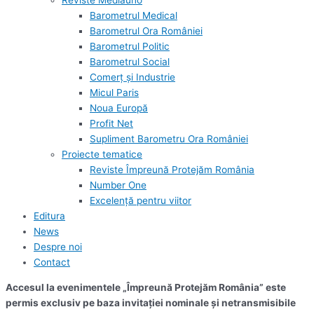
Reviste Mediauno
Barometrul Medical
Barometrul Ora României
Barometrul Politic
Barometrul Social
Comerț și Industrie
Micul Paris
Noua Europă
Profit Net
Supliment Barometru Ora României
Proiecte tematice
Reviste Împreună Protejăm România
Number One
Excelență pentru viitor
Editura
News
Despre noi
Contact
Accesul la evenimentele „Împreună Protejăm România” este
permis exclusiv pe baza invitației nominale și netransmisibile