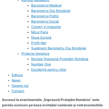
Reviste Mediauno
Barometrul Medical
Barometrul Ora României
Barometrul Politic
Barometrul Social
Comerț și Industrie
Micul Paris
Noua Europă
Profit Net
Supliment Barometru Ora României
Proiecte tematice
Reviste Împreună Protejăm România
Number One
Excelență pentru viitor
Editura
News
Despre noi
Contact
Accesul la evenimentele „Împreună Protejăm România” este
permis exclusiv pe baza invitației nominale și netransmisibile