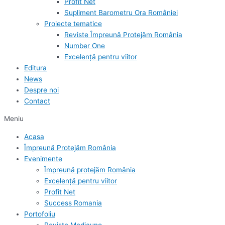
Profit Net
Supliment Barometru Ora României
Proiecte tematice
Reviste Împreună Protejăm România
Number One
Excelență pentru viitor
Editura
News
Despre noi
Contact
Meniu
Acasa
Împreună Protejăm România
Evenimente
Împreună protejăm România
Excelență pentru viitor
Profit Net
Success Romania
Portofoliu