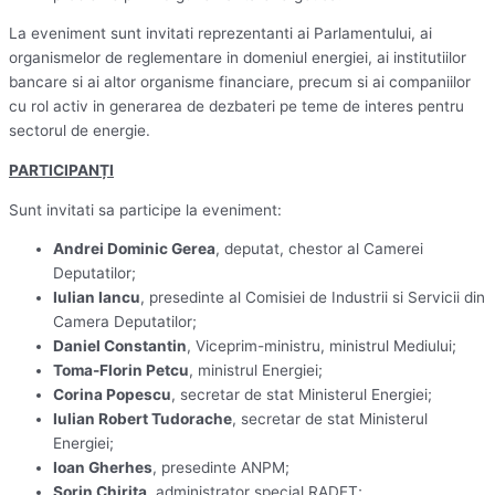
La eveniment sunt invitati reprezentanti ai Parlamentului, ai
organismelor de reglementare in domeniul energiei, ai institutiilor
bancare si ai altor organisme financiare, precum si ai companiilor
cu rol activ in generarea de dezbateri pe teme de interes pentru
sectorul de energie.
PARTICIPANȚI
Sunt invitati sa participe la eveniment:
Andrei Dominic Gerea
, deputat, chestor al Camerei
Deputatilor;
Iulian Iancu
, presedinte al Comisiei de Industrii si Servicii din
Camera Deputatilor;
Daniel Constantin
, Viceprim-ministru, ministrul Mediului;
Toma-Florin Petcu
, ministrul Energiei;
Corina Popescu
, secretar de stat Ministerul Energiei;
Iulian Robert Tudorache
, secretar de stat Ministerul
Energiei;
Ioan Gherhes
, presedinte ANPM;
Sorin Chirita
, administrator special RADET;